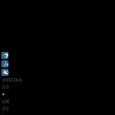
Documentário
Imersão em Dança
Metamorfoses
Poderosos Desejos
Suspicious Minds
Libras
Verdades Tropicais
Voz
+ Acessibilidade
A ESCOLA
LDE